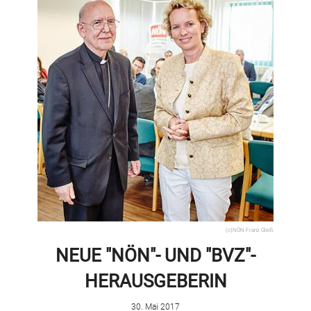
(c)NÖN Franz Gleiß
NEUE "NÖN"- UND "BVZ"-
HERAUSGEBERIN
30. Mai 2017