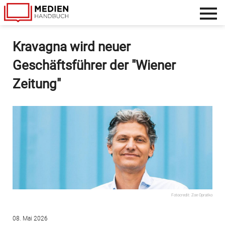
Footer
menu
Direkt
Kravagna wird neuer
zum
Geschäftsführer der "Wiener
Inhalt
Zeitung"
Fotocredit: Zoe Opratko
08. Mai 2026