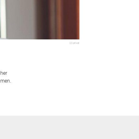
(c) privat
sher
hmen.