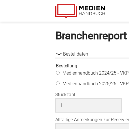
Adresse
All
Main
Footer
Ich
Zustimmung
details
habe
Kontaktaufnahme
have
navigation
menu
die
Direkt
been
AGB
zum
expanded.
Branchenreport
gelesen
Inhalt
und
akzeptiere
Bestelldaten
diese.
Bestellung
Medienhandbuch 2024/25 - VKP E
Medienhandbuch 2025/26 - VKP E
Stückzahl
Allfällige Anmerkungen zur Reservie