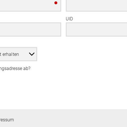
UID
ungsadresse ab?
ressum