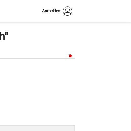
Anmelden
h“