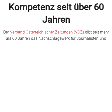
Kompetenz seit über 60
Jahren
Der
Verband Österreichischer Zeitungen (VÖZ)
gibt seit mehr
als 60 Jahren das Nachschlagewerk für Journalisten und
Mediadaten heraus sowie seit 12 Jahren eine laufend
aktualisierte Online-Datenbank. Unter dem Dach der
VÖZ All
Media Service GmbH
löste 2017 das Medienhandbuch
Österreich das Pressehandbuch ab.
Die All Media ist die Service-Einrichtung für Medien aller
Gattungen, insbesondere für Medienunternehmen
verlegerischer Herkunft. Sie ist eine hundertprozentige
Tochter des VÖZ, der von den wesentlichen Zeitungen und
Magazinen in Österreich getragen wird.