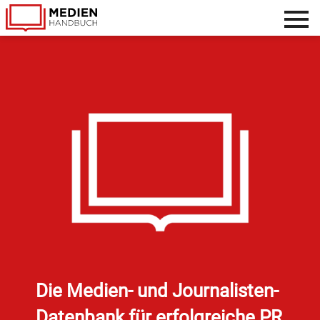
Footer
menu
Direkt
zum
Inhalt
Die Medien- und Journalisten-
Datenbank für erfolgreiche PR